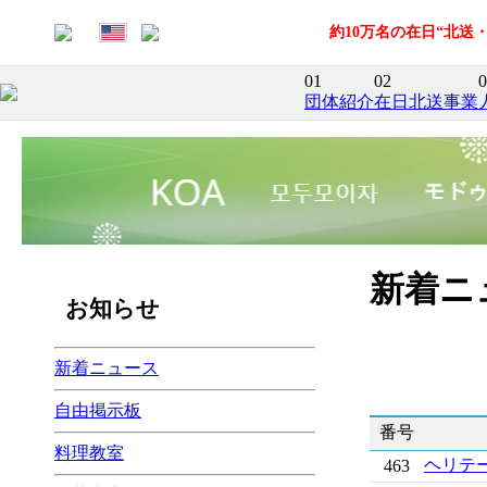
約10万名の在日“北
01
02
0
団体紹介
在日北送事業
新着ニ
お知らせ
新着ニュース
自由掲示板
番号
料理教室
ヘリテ
463