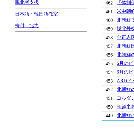
脱北者支援
「体制
462
米中朝
461
日本語ㆍ韓国語教室
北朝鮮
460
寄付ㆍ協力
脱北外
459
金正恩
458
北朝鮮
457
北朝鮮
456
6月の
455
6月の
454
ARD
453
北朝鮮
452
ヨルダン
451
朝鮮半
450
北朝鮮
449