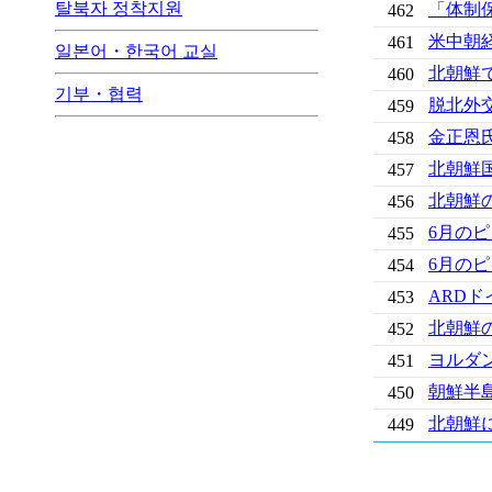
탈북자 정착지원
「体制
462
米中朝
461
일본어・한국어 교실
北朝鮮
460
기부・협력
脱北外
459
金正恩
458
北朝鮮
457
北朝鮮
456
6月の
455
6月の
454
ARD
453
北朝鮮
452
ヨルダン
451
朝鮮半
450
北朝鮮
449