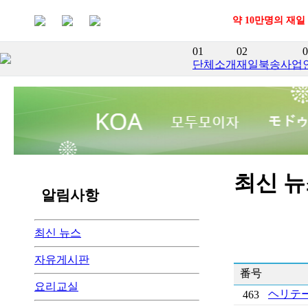
약 10만명의 재일
01
02
0
단체소개
재일북송사업
최신 
알림사항
최신 뉴스
자유게시판
番号
요리교실
ヘリテ
463