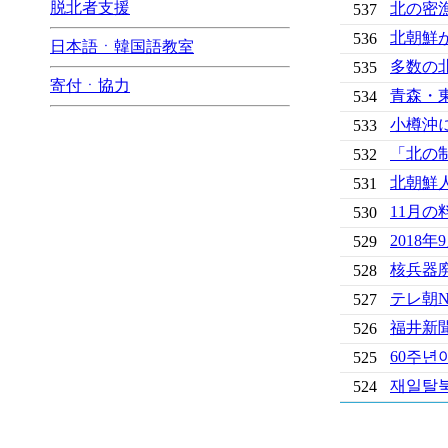
脱北者支援
北の密
537
北朝鮮
536
日本語ㆍ韓国語教室
多数の
535
寄付ㆍ協力
青森・
534
小樽沖
533
「北の
532
北朝鮮
531
11月
530
2018
529
核兵器
528
テレ朝
527
福井新
526
60주년
525
재일탈북
524