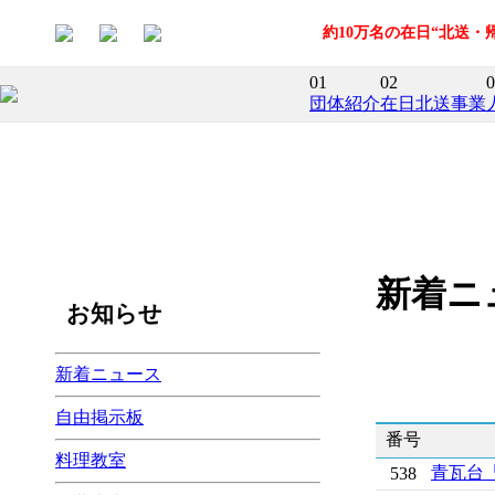
約10万名の在日“北送
01
02
0
団体紹介
在日北送事業
新着ニ
お知らせ
新着ニュース
自由掲示板
番号
料理教室
青瓦台
538