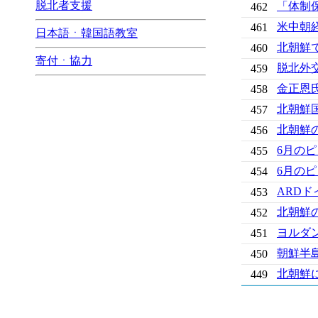
脱北者支援
「体制
462
米中朝
461
日本語ㆍ韓国語教室
北朝鮮
460
寄付ㆍ協力
脱北外
459
金正恩
458
北朝鮮
457
北朝鮮
456
6月の
455
6月の
454
ARD
453
北朝鮮
452
ヨルダン
451
朝鮮半
450
北朝鮮
449