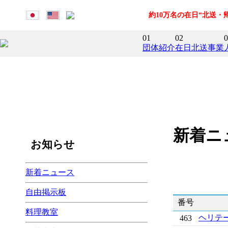
約10万名の在日“北送
01
02
0
団体紹介
在日北送事業
新着ニ
お知らせ
新着ニュース
自由掲示板
番号
料理教室
ヘリテ
463