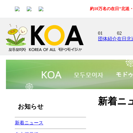
約10万名の在日“北
01
02
団体紹介
在日北
新着ニ
お知らせ
新着ニュース