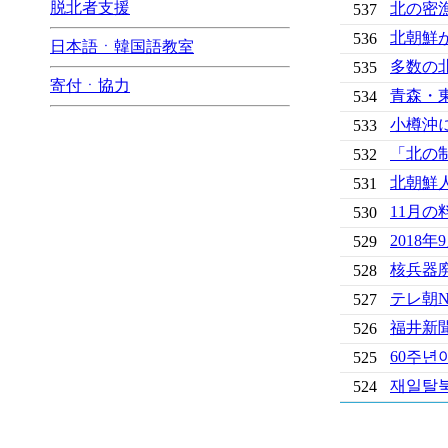
脱北者支援
北の密
537
北朝鮮
536
日本語ㆍ韓国語教室
多数の
535
寄付ㆍ協力
青森・
534
小樽沖
533
「北の
532
北朝鮮
531
11月
530
2018
529
核兵器
528
テレ朝
527
福井新
526
60주년
525
재일탈북
524