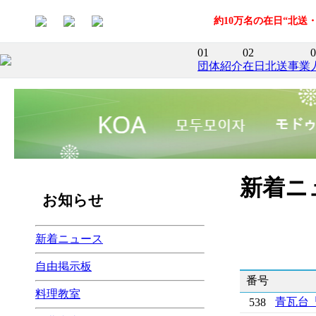
約10万名の在日“北
01
02
0
団体紹介
在日北送事業
新着ニ
お知らせ
新着ニュース
自由掲示板
番号
料理教室
青瓦台
538