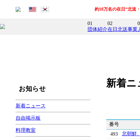
約10万名の在日“北
01
02
0
団体紹介
在日北送事業
新着ニ
お知らせ
新着ニュース
自由掲示板
番号
料理教室
北朝鮮
493