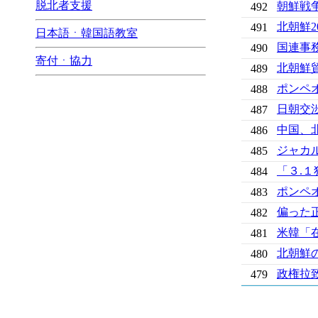
脱北者支援
朝鮮戦
492
北朝鮮2
491
日本語ㆍ韓国語教室
国連事
490
寄付ㆍ協力
北朝鮮貿
489
ポンペ
488
日朝交
487
中国、
486
ジャカ
485
「３.
484
ポンペ
483
偏った
482
米韓「
481
北朝鮮
480
政権拉
479