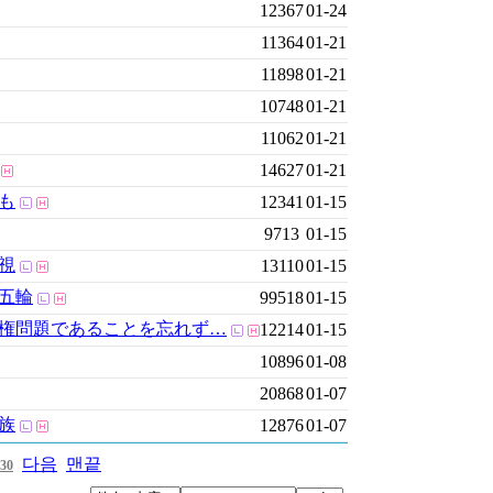
12367
01-24
11364
01-21
11898
01-21
10748
01-21
11062
01-21
14627
01-21
も
12341
01-15
9713
01-15
視
13110
01-15
五輪
99518
01-15
権問題であることを忘れず…
12214
01-15
10896
01-08
20868
01-07
族
12876
01-07
다음
맨끝
30