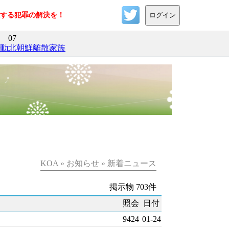
反する犯罪の解決を！
ログイン
07
活動
北朝鮮離散家族
KOA » お知らせ » 新着ニュース
掲示物 703件
照会
日付
9424
01-24