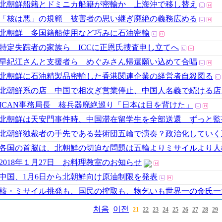
北朝鮮船籍とドミニカ船籍が密輸か 上海沖で移し替え
「核は悪」の規範 被害者の思い継ぎ廃絶の義務広める
北朝鮮 多国籍船使用など巧みに石油密輸
特定失踪者の家族ら ICCに正恩氏捜査申し立てへ
早紀江さんと支援者ら めぐみさん帰還願い込めて合唱
北朝鮮に石油精製品密輸した香港関連企業の経営者自殺図る
北朝鮮系の店 中国で相次ぎ営業停止、中国人名義で続ける店
ICAN事務局長 核兵器廃絶巡り「日本は目を背けた」
北朝鮮は天安門事件時、中国滞在留学生を全部送還 ずっと監
北朝鮮独裁者の手先である芸術団五輪で演奏？政治化していく
各国の首脳は、北朝鮮の切迫な問題は五輪よりミサイルより人
2018年１月27日 お料理教室のお知らせ
中国、1月6日から北朝鮮向け原油制限を発表
核・ミサイル挑発も、国民の搾取も、物乞いも世界一の金氏一
처음
이전
21
22
23
24
25
26
27
28
29