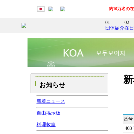
約10万名の
01
02
団体紹介
在日
新
お知らせ
新着ニュース
自由掲示板
番号
料理教室
403