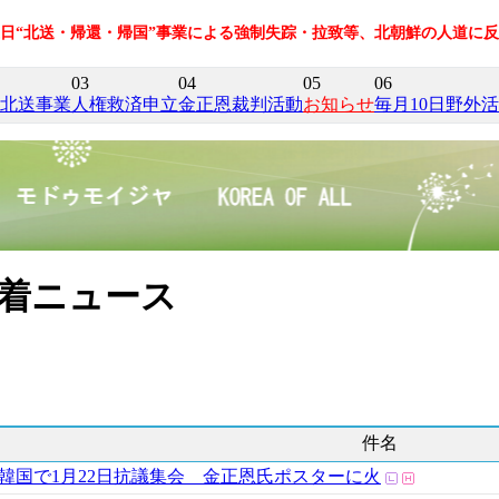
在日“北送・帰還・帰国”事業による強制失踪・拉致等、北朝鮮の人道に
03
04
05
06
北送事業
人権救済申立
金正恩裁判活動
お知らせ
毎月10日野外
着ニュース
件名
韓国で1月22日抗議集会 金正恩氏ポスターに火