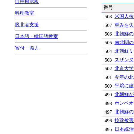
自由掲示板
番号
料理教室
米国人拉
508
脱北者支援
重みを失
507
北朝鮮の
506
日本語ㆍ韓国語教室
南北間の
505
寄付ㆍ協力
北朝鮮ミ
504
スザンヌ
503
北京大学
502
今年の北
501
平壌に建
500
北朝鮮が
499
ポンペオ
498
北朝鮮の
497
拉致被害
496
日本統治
495