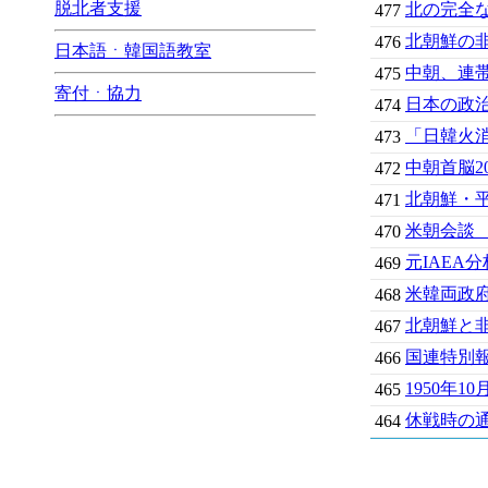
脱北者支援
北の完全
477
北朝鮮の
476
日本語ㆍ韓国語教室
中朝、連
475
寄付ㆍ協力
日本の政
474
「日韓火
473
中朝首脳2
472
北朝鮮・
471
米朝会談
470
元IAE
469
米韓両政府
468
北朝鮮と
467
国連特別
466
1950年
465
休戦時の
464