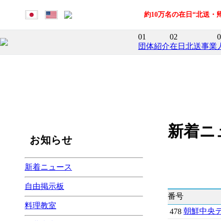
約10万名の在日“北送
01
02
0
団体紹介
在日北送事業
新着ニ
お知らせ
新着ニュース
自由掲示板
番号
料理教室
朝鮮中央テ
478