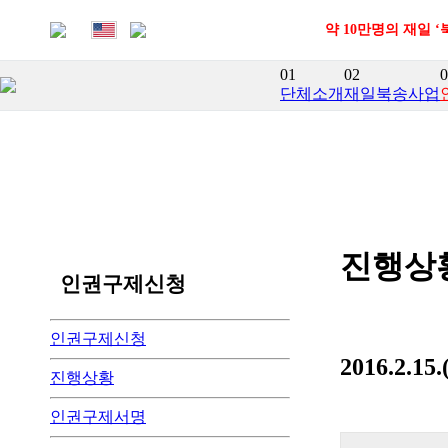
약 10만명의 재일 
01
02
0
단체소개
재일북송사업
진행상
인권구제신청
인권구제신청
2016.2
진행상황
인권구제서명