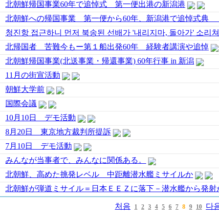
北朝鮮帰国事業60年で追悼式 第一便出港の新潟港
北朝鮮への帰国事業 第一便から60年、新潟港で追悼式典 
청진항 접근하니 먼저 북송된 선배가 '내리지마, 돌아가' 소리
北帰国者 苦難今もー第１船出発60年 経験者講演や追悼
北朝鮮帰国事業(北送事業・帰還事業) 60年行事 in 新潟
11月の街宣活動
朝鮮大学前
国際会議
10月10日 デモ活動
8月20日 東京地方裁判所提訴
7月10日 デモ活動
みんなが当事者で、みんなに関係ある。
北朝鮮、高めた挑発レベル 中距離潜水艦ミサイルか
北朝鮮が弾道ミサイル＝日本ＥＥＺに落下－潜水艦から発射
처음
다
1
2
3
4
5
6
7
8
9
10