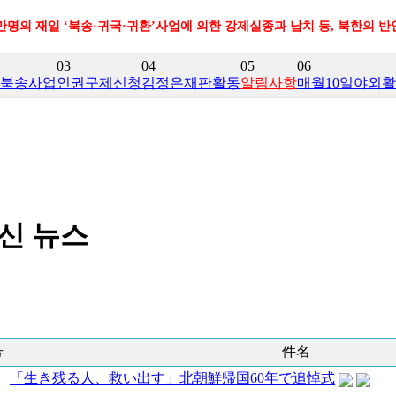
0만명의 재일 ‘북송·귀국·귀환’사업에 의한 강제실종과 납치 등, 북한의 
03
04
05
06
북송사업
인권구제신청
김정은재판활동
알림사항
매월10일야외
신 뉴스
号
件名
「生き残る人、救い出す」北朝鮮帰国60年で追悼式