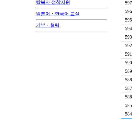
탈북자 정착지원
597
596
일본어・한국어 교실
595
기부・협력
594
593
592
591
590
589
588
587
586
585
584