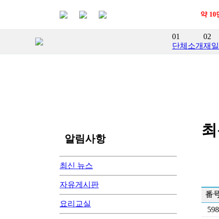
약 1
01
02
단체소개
재일
최
알림사항
최신 뉴스
자유게시판
番
요리교실
598