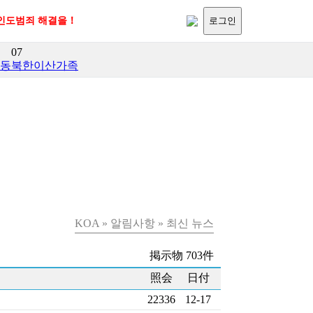
반인도범죄 해결을！
로그인
07
활동
북한이산가족
KOA » 알림사항 » 최신 뉴스
掲示物 703件
照会
日付
22336
12-17