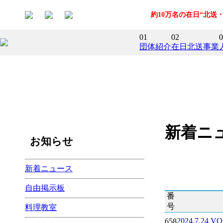
約10万名の在日“北
01
02
0
団体紹介
在日北送事業
新着ニ
お知らせ
新着ニュース
自由掲示板
番
号
料理教室
2024.7.
658