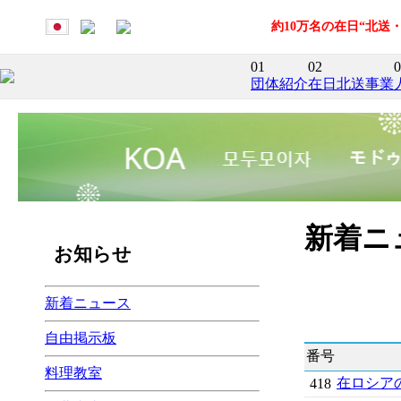
約10万名の在日“北
01
02
0
団体紹介
在日北送事業
新着ニ
お知らせ
新着ニュース
自由掲示板
番号
料理教室
在ロシア
418