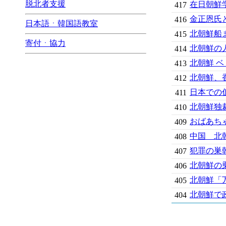
脱北者支援
在日朝鮮
417
金正恩氏
416
日本語ㆍ韓国語教室
北朝鮮船
415
寄付ㆍ協力
北朝鮮の
414
北朝鮮 ベ
413
北朝鮮、
412
日本での
411
北朝鮮独
410
おばあち
409
中国 北朝
408
犯罪の巣
407
北朝鮮の
406
北朝鮮「万
405
北朝鮮で
404