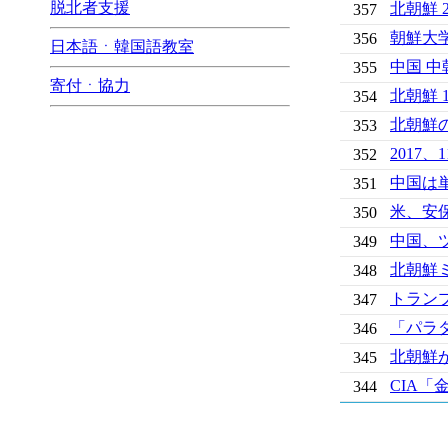
脱北者支援
北朝鮮 
357
朝鮮大
356
日本語ㆍ韓国語教室
中国 
355
寄付ㆍ協力
北朝鮮
354
北朝鮮
353
2017
352
中国は
351
米、安
350
中国、
349
北朝鮮
348
トラン
347
「パラ
346
北朝鮮
345
CIA
344