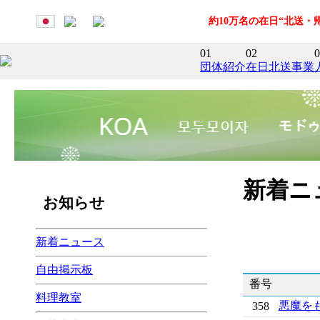
約10万名の在日“北送
01
02
0
団体紹介
在日北送事業
新着ニ
お知らせ
新着ニュース
自由掲示板
番号
料理教室
悪魔を
358