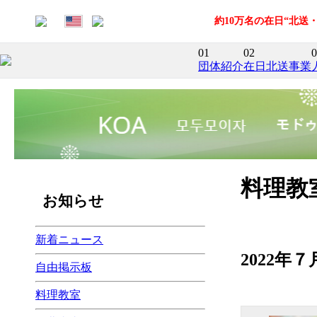
約10万名の在日“北
01
02
0
団体紹介
在日北送事業
料理教
お知らせ
新着ニュース
2022
自由掲示板
料理教室