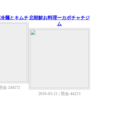
ー冷麺とキムチ
北朝鮮お料理ーカボチャチジ
ム
 照会:244572
2016-03-21 | 照会:44213