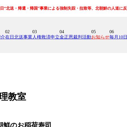
在日“北送・帰還・帰国”事業による強制失踪・拉致等、北朝鮮の人道に
02
03
04
05
06
紹介
在日北送事業
人権救済申立
金正恩裁判活動
お知らせ
毎月10
理教室
朝鮮のお稲荷寿司