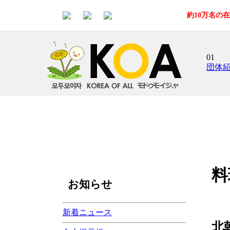
約10万名の
01
団体
料
お知らせ
新着ニュース
北