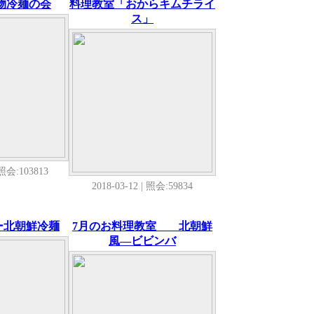
物冷麺の会
料理教室「おからキムチライ
ス」
 照会:103813
2018-03-12 | 照会:59834
ー北朝鮮冷麺
7月のお料理教室 北朝鮮
風―ビビンバ