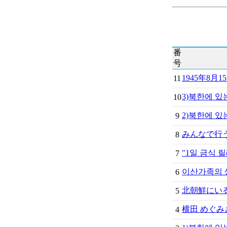
番
号
1945年8
11
3)북한에 있는
10
2)북한에 있는
9
みんなで行う
8
"1일 금식 
7
이산가족의 
6
北朝鮮にい
5
横田 めぐみ
4