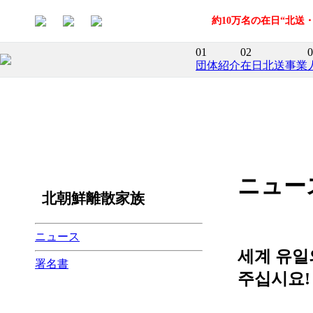
約10万名の在日“北
01
02
0
団体紹介
在日北送事業
ニュー
北朝鮮離散家族
ニュース
세계 유일
署名書
주십시요!