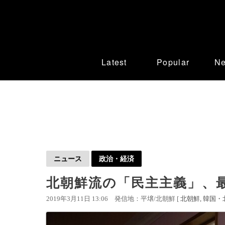
Latest
Popular
N
ニュース
政治・経済
北朝鮮流の「民主主義」、
2019年3月11日 13:06
発信地：平壌/北朝鮮 [
北朝鮮
韓国・