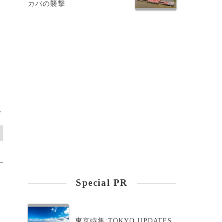
カバの襲撃
。
>
Special PR
東京特集:TOKYO UPDATES