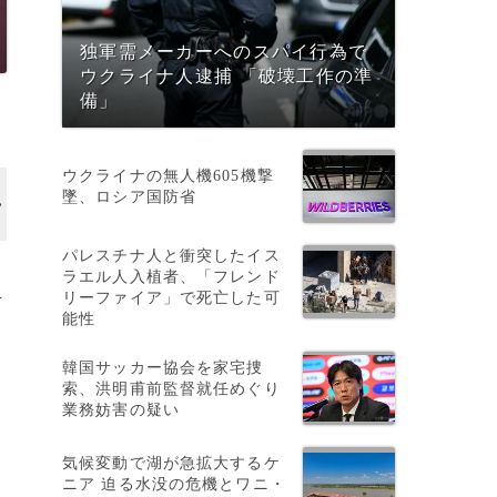
独軍需メーカーへのスパイ行為で
ウクライナ人逮捕 「破壊工作の準
備」
ウクライナの無人機605機撃
墜、ロシア国防省
パレスチナ人と衝突したイス
ラエル人入植者、「フレンド
リーファイア」で死亡した可
下
能性
韓国サッカー協会を家宅捜
索、洪明甫前監督就任めぐり
人
業務妨害の疑い
気候変動で湖が急拡大するケ
ニア 迫る水没の危機とワニ・