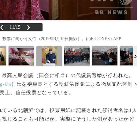
❮
11/15
❯
う女性（2019年3月10日撮影）。(c)Ed JONES / AFP
0日、最高人民会議（国会に相当）の代議員選挙が行われた。
）氏を委員長とする朝鮮労働党による徹底支配体制
ng-Un
事実上、信任投票となっている。
れている北朝鮮では、投票用紙に記載された候補者名は1
を投じることも可能だが、実際にそうした例があったかど