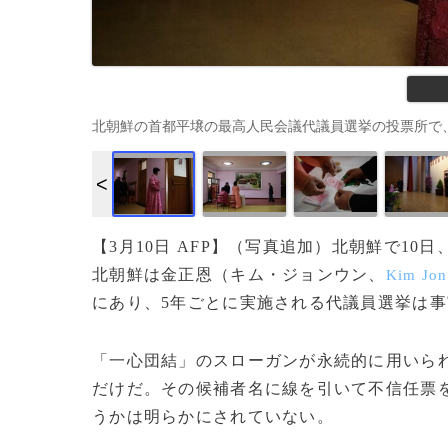
北朝鮮の首都平壌の最高人民会議代議員選挙の投票所で、投票に向か
【3月10日 AFP】（写真追加）北朝鮮で1
北朝鮮は金正恩（キム・ジョンウン、
Kim Jo
にあり、5年ごとに実施される代議員選挙は
「一心団結」のスローガンが永続的に用いら
だけだ。その候補者名に線を引いて不信任票
うかは明らかにされていない。