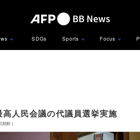
ews
SDGs
Sports
Focus
P
∨
∨
∨
最高人民会議の代議員選挙実施
北朝鮮
]