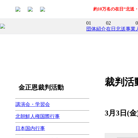
約10万名の在日“北
01
02
0
団体紹介
在日北送事業
裁判活
金正恩裁判活動
講演会・学習会
3月3日(
北朝鮮人権国際行事
日本国内行事