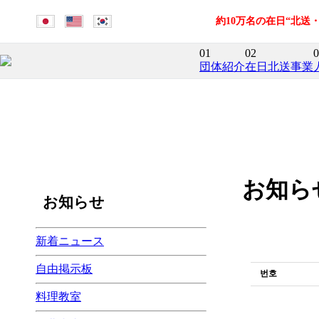
約10万名の在日“北
01
02
0
団体紹介
在日北送事業
お知ら
お知らせ
新着ニュース
自由掲示板
번호
料理教室