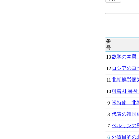
番
号
数学の本質
13
ロシアのヨッ
12
北朝鮮労働
11
미특사 북한 
10
米特使 北朝
9
代表の韓国
8
ベルリンの壁
7
外貨目的の北
6