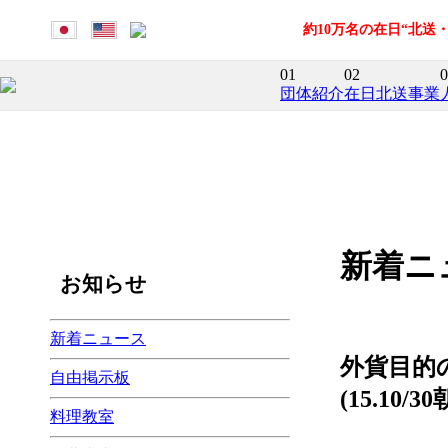
約10万名の在日“北
01
02
0
団体紹介
在日北送事業
新着ニ
お知らせ
新着ニュース
外貨目的
自由掲示板
(15.10/
料理教室