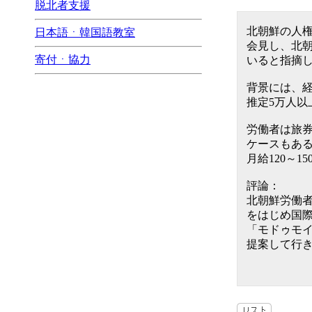
脱北者支援
北朝鮮の人権
日本語ㆍ韓国語教室
会見し、北
寄付ㆍ協力
いると指摘
背景には、
推定5万人以
労働者は旅券
ケースもあ
月給120～
評論：
北朝鮮労働
をはじめ国
「モドゥモ
提案して行