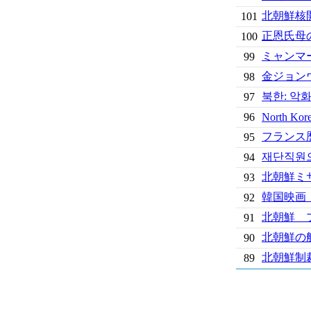
北朝鮮核
101
正恩氏母
100
ミャンマ
99
金ジョン
98
북한: 악
97
96
North Kore
フランス
95
재단직원으
94
北朝鮮ミ
93
韓国映画「
92
北朝鮮 
91
北朝鮮の
90
北朝鮮制
89