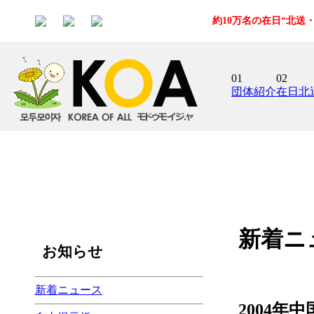
約10万名の在日“北
01
02
団体紹介
在日北
新着ニ
お知らせ
新着ニュース
2004