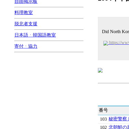
自由掲示板
料理教室
脱北者支援
Did North Kor
日本語ㆍ韓国語教室
https://ww
寄付ㆍ協力
番号
秘密警察
103
北朝鮮の
102