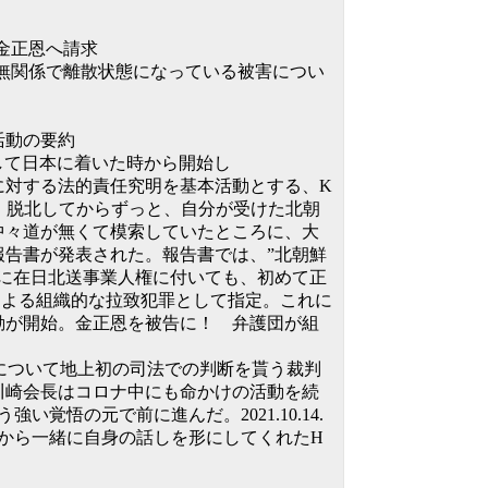
金正恩へ請求
無関係で離散状態になっている被害につい
判活動の要約
脱北して日本に着いた時から開始し
に対する法的責任究明を基本活動とする、K
ト。脱北してからずっと、自分が受けた北朝
中々道が無くて模索していたところに、大
人権報告書が発表された。報告書では、”北朝鮮
に在日北送事業人権に付いても、初めて正
による組織的な拉致犯罪として指定。これに
動が開始。金正恩を被告に！ 弁護団が組
権被害について地上初の司法での判断を貰う裁判
川崎会長はコロナ中にも命かけの活動を続
覚悟の元で前に進んだ。2021.10.14.
から一緒に自身の話しを形にしてくれたH