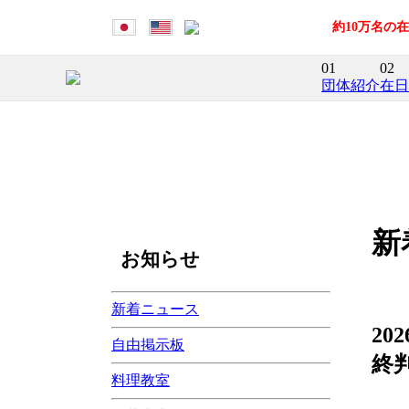
約10万名の
01
02
団体紹介
在日
新
お知らせ
新着ニュース
20
自由掲示板
終
料理教室