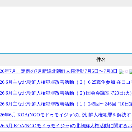
件名
026年7月、定例の7月新潟北朝鮮人権活動7月5日〜7月8日
026.6月主な北朝鮮人権犯罪改善活動（３）6.25戦争参加 在日コ
026.6月主な北朝鮮人権犯罪改善活動（２) 国会会議室で23日(
026.6月主な北朝鮮人権犯罪改善活動（１）245回〜246回 ”10
026年6月 KOA(NGOモドゥモイジャ)の北朝鮮人権犯罪を解決
026.5月 KOA(NGOモドゥモイジャ)の北朝鮮人権活動に関する