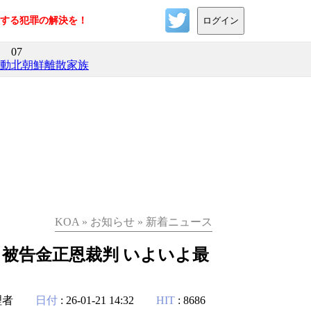
反する犯罪の解決を！
ログイン
07
活動
北朝鮮離散家族
KOA » お知らせ » 新着ニュース
裁判所、被告金正恩裁判 いよいよ最
理者
日付
: 26-01-21 14:32
HIT
: 8686