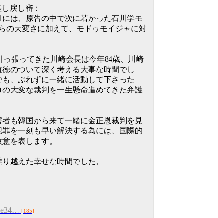
へ差し戻し審：
月には、原告の中で次に若かった石川学モ
ちらの大変さに加えて、モドゥモイジャに対
導し引っ張ってきた川崎会長は今年84歳、川崎
道徳のついて深く考える大事な時間でし
でも、ぶれずに一緒に活動して下さった
ロの大変な裁判を一生懸命進めてきた弁護
害者も韓国から来て一緒に金正恩裁判を見
犯罪を一刻も早い解決する為には、国際的
敬意を表します。
乗り越えた幸せな時間でした。
abe34…
[185]