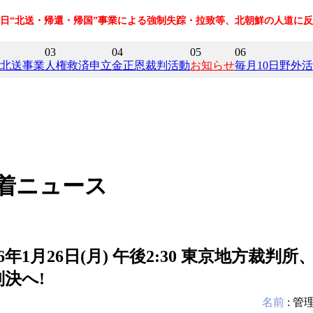
在日“北送・帰還・帰国”事業による強制失踪・拉致等、北朝鮮の人道に
03
04
05
06
北送事業
人権救済申立
金正恩裁判活動
お知らせ
毎月10日野外
着ニュース
26年1月26日(月) 午後2:30 東京地方
判決へ!
名前
:
管