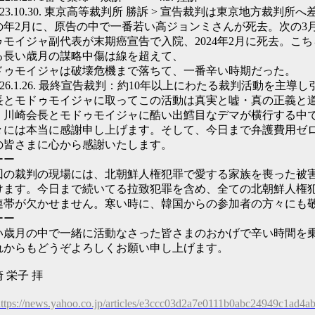
023.10.30. 東京高等裁判所 勝訴 > 宣告裁判は東京地方裁判所
の年2月に、原告の中で一番若い高ジョンミさんが死去。次の3
ゥモイジャ副代表が末期癌宣告で入院、2024年2月に死去。こ
る長い歳月の謀略中傷は線を超えて、
ドゥモイジャは破壊危機まで落ちて、一番辛い時期だった。
2026.1.26. 最終宣告裁判：約10年以上にわたる裁判活動を主
長とモドゥモイジャに取ってこの活動は真実と嘘・真の正義と
。川崎会長とモドゥモイジャに酷い出鱈目なデマが横行する中
々には本当に感謝申し上げます。そして、今日まで弁護費用ゼ
の皆さまに心から感謝いたします。
ーー
回の裁判の現場には、北朝鮮人権犯罪で愛する家族を喪った被
けます。今日まで続いてる拉致犯罪を含め、全ての北朝鮮人権
連帯が欠かせません。寒い時に、韓国からの参加者の方々にも
ーー
い歳月の中で一緒に活動なさった皆さまのおかげで辛い時間を
れからもどうぞよろしくお願い申し上げます。
 栄子 拝
ttps://news.yahoo.co.jp/articles/e3ccc03d2a7e0111b0abc24949c1ad4