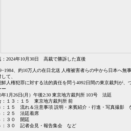
：2024年10月30日 高裁で勝訴した直後
959−1984、約10万人の在日北送 人権被害者らの中から日本へ
対して、
朝鮮人権犯罪に対する法的責任を問う4092日間の東京裁判が、つい
ーー
26年1月26日(月）午後2:30 東京地方裁判所 103号 法廷
合：１３：１５ 東京地方裁判所 前
３：１５ 流れ＆注意事項 説明・来賓紹介・行進・写真撮影 
４：２５ 法廷着席
４：３０ 開廷
５：３０ 記者会見・報告集会 など