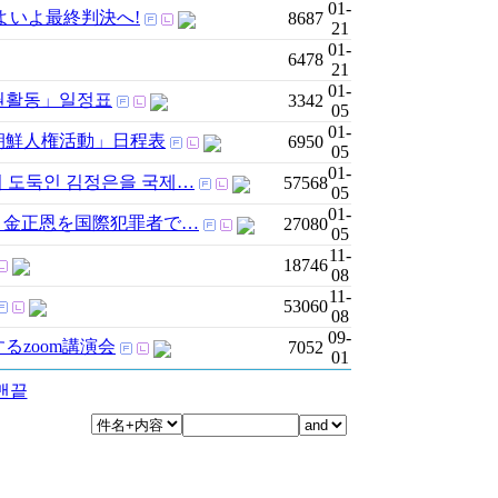
01-
 いよいよ最終判決へ!
8687
21
01-
6478
21
01-
한인권활동」일정표
3342
05
01-
 北朝鮮人権活動」日程表
6950
05
01-
 도둑인 김정은을 국제…
57568
05
01-
 金正恩を国際犯罪者で…
27080
05
11-
18746
08
11-
53060
08
09-
するzoom講演会
7052
01
맨끝