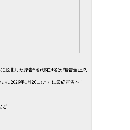
無事に脱北した原告5名(現在4名)が被告金正恩
に2026年1月26日(月）に最終宣告へ！
など