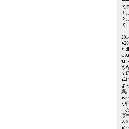
ー
民
１
２
て
ー
20
●2
た
O
鮮
き
で
式
よ
織
●
が
い
原
W
●2