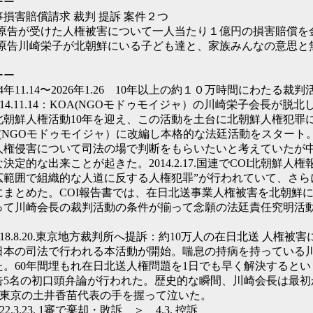
ーー
事損害賠償請求 裁判 提訴 案件２つ
)原告が受けた人権被害について一人当たり１億円の損害賠償を
)原告川崎栄子が北朝鮮にいる子ども達と、家族みんなの意思と
ーー
14年11.14〜2026年1.26 10年以上の約１０万時間にわたる裁
014.11.14：KOA(NGOモドゥモイジャ）の川崎栄子会長が
北朝鮮人権活動10年を迎え、この活動を土台に北朝鮮人権犯罪
A(NGOモドゥモイジャ）に改編し本格的な法廷活動をスター
人権侵害について司法の場で判断をもらいたいと考えていたが
な決定的な出来ことが起きた。2014.2.17.国連でCOI北朝鮮
広範囲で組織的な人道に反する人権犯罪”が行われていて、さら
にまとめた。COI報告書では、在日北送事業人権被害を北朝鮮
って川崎会長の裁判活動の条件が揃って念願の法廷責任究明活
。
2018.8.20.東京地方裁判所へ提訴：約10万人の在日北送 人
日本の司法で行われる本活動が開始。喘息の持病を持っている
た。60年間埋もれ在日北送人権問題を1日でも早く解決するという強い
告5名の初口頭弁論が行われた。歴史的な瞬間、川崎会長は最初
R東京の土井香苗代表の手を握って泣いた。
022.3.23. 1審で棄却・敗訴 ＞ 4.3. 控訴