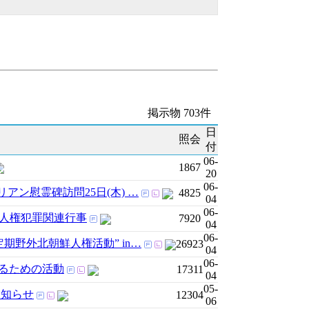
掲示物 703件
日
照会
付
06-
1867
20
06-
リアン慰霊碑訪問25日(木) …
4825
04
06-
火)人権犯罪関連行事
7920
04
06-
日定期野外北朝鮮人権活動” in…
26923
04
06-
するための活動
17311
04
05-
お知らせ
12304
06