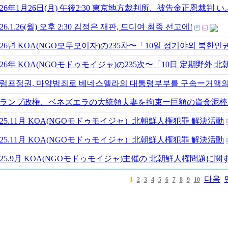
026年1月26日(月) 午後2:30 東京地方裁判所、被告金正恩裁判
026.1.26(월) 오후 2:30 김정은 재판, 드디여 최종 선고에!
026년 KOA(NGO모두모이자)の235차〜「10일 정기야외 북
026年 KOA(NGOモドゥモイジャ)の235次〜「10日 定期野外
럼프정권, 마약범죄로 베네스엘라의 대통령부부를 구속ー거액의
ランプ政権、ベネズエラの大統領夫妻を拘束ー巨額の資金泥棒
025.11月 KOA(NGOモドゥモイジャ）北朝鮮人権犯罪 解決活動
025.11月 KOA(NGOモドゥモイジャ）北朝鮮人権犯罪 解決活動
025.9月 KOA(NGOモドゥモイジャ)主催の 北朝鮮人権問題に関
다음
1
2
3
4
5
6
7
8
9
10