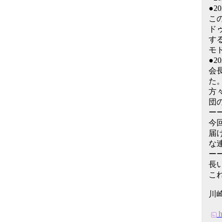
●2
こ
ド
す
モ
●
会
た
方
団
ー
今
届
な
ー
長
こ
川崎
h