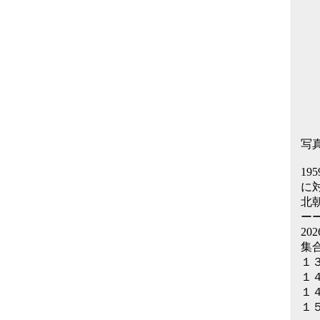
写真
1
に
北
ー
20
集
１
１
１
１