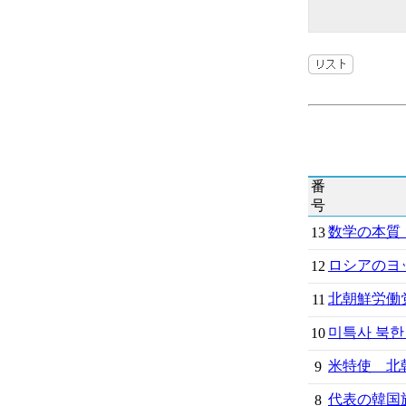
番
号
数学の本質
13
ロシアのヨッ
12
北朝鮮労働
11
미특사 북한 
10
米特使 北朝
9
代表の韓国
8