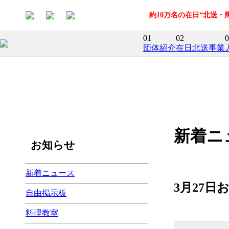
約10万名の在日“北送
01
02
0
団体紹介
在日北送事業
新着ニ
お知らせ
新着ニュース
3月27
自由掲示板
料理教室