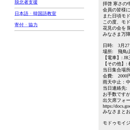
脱北者支援
拝啓 寒さの
会員の皆様
日本語ㆍ韓国語教室
また日頃モ
この度、モ
寄付ㆍ協力
花見の会を 
みなさま万
日時: 3月2
場所: 飛鳥山
【電車】: 
【その他】:
当日集合場所:
会費: 20
雨天中止：
当日連絡先: 川崎 
お手数ですが
出欠席フォ
https://docs
みなさまと
モドゥモイ