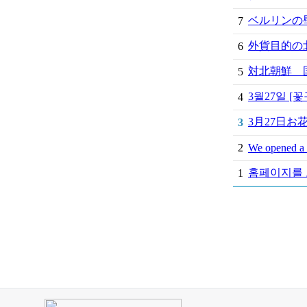
ベルリンの壁
7
外貨目的の北
6
対北朝鮮 国
5
3월27일 
4
3月27日
3
2
We opened a 
홈페이지를 
1