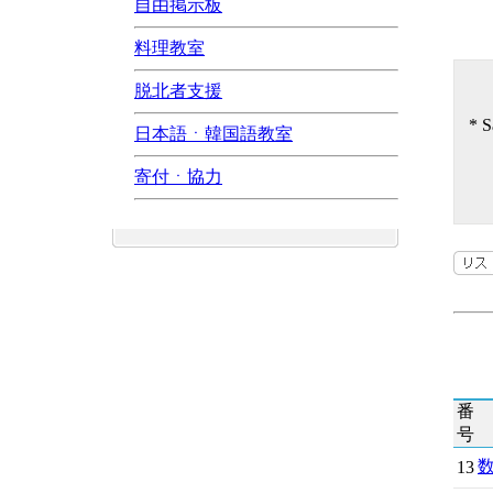
自由掲示板
料理教室
脱北者支援
* 
日本語ㆍ韓国語教室
寄付ㆍ協力
番
号
13