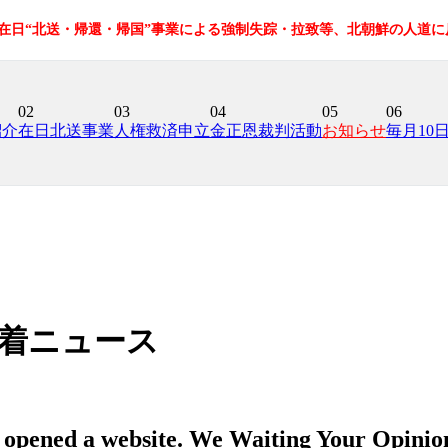
の在日“北送・帰還・帰国”事業による強制失踪・拉致等、北朝鮮の人道
02
03
04
05
06
紹介
在日北送事業
人権救済申立
金正恩裁判活動
お知らせ
毎月10
着ニュース
opened a website. We Waiting Your Opinio