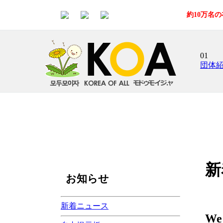
約10万名
01
団体
新
お知らせ
新着ニュース
We 