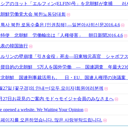
シアのヨット「エルフィン(ELFIN)号」を北朝鮮が拿捕 러시아
北朝鮮労働党大会 북한노동당대회
특사 북한 로동수출은 [인권침해] ―일본아사히신문2016.4.6
特使 北朝鮮 労働輸出は「人権侵害」 朝日新聞2016.4.6
代表の韓国旅行
ベルリンの壁崩壊「引き金役」死去―旧東独元高官 シャボフスキー氏
貨目的の北朝鮮 5万人を国外労働 ― 国連調査 年最大23億ドル 
北朝鮮 国連刑事裁活用も。 日・EU、国連人権理の決議案 (16
월27일 [꽃구경]의 안내ー[모두 모이자]회원여러분께
3月27日お花見のご案内 モドゥモイジャ会員のみなさまへ
 opened a website. We Waiting Your Opinion
페이지를 오픈하였습니다. 많은 사랑부탁드립니다.