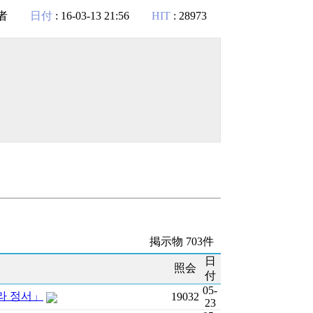
者
日付
: 16-03-13 21:56
HIT
: 28973
掲示物 703件
日
照会
付
05-
라 정서」
19032
23