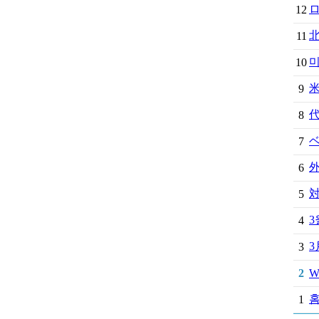
ロ
12
11
미
10
米
9
8
7
外
6
対
5
3
4
3
2
We
홈
1