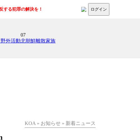
に反する犯罪の解決を！
ログイン
07
日野外活動
北朝鮮離散家族
KOA » お知らせ » 新着ニュース
n