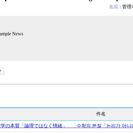
名前
:
管理
Sample News
件名
数学の本質「論理ではなく情緒」 수학의 본질「논리가 아니