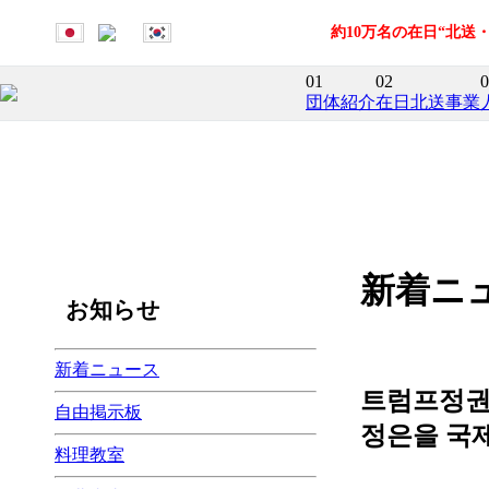
約10万名の在日“北
01
02
0
団体紹介
在日北送事業
新着ニ
お知らせ
新着ニュース
트럼프정권
自由掲示板
정은을 국
料理教室