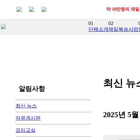
약 10만명의 재
01
02
단체소개
재일북송사업
최신 뉴
알림사항
최신 뉴스
2025년 
자유게시판
요리교실