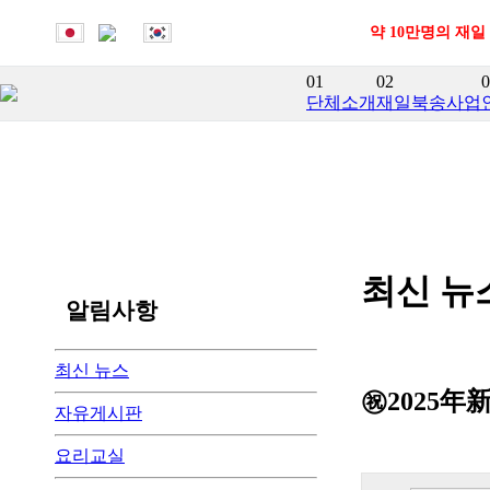
약 10만명의 재일
01
02
0
단체소개
재일북송사업
최신 뉴
알림사항
최신 뉴스
㊗️202
자유게시판
요리교실