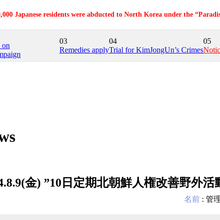
,000 Japanese residents were abducted to North Korea under the “Paradi
03
04
05
e on
Remedies apply
Trial for KimJongUn’s Crimes
Noti
mpaign
ws
24.8.9(金) ”10日定期北朝鮮人権改善野
名前
:
管