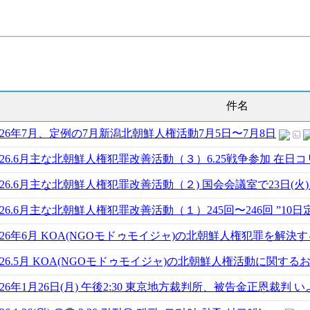
件名
026年7月、定例の7月新潟北朝鮮人権活動7月5日〜7月8日
026.6月主な北朝鮮人権犯罪改善活動（３）6.25戦争参加 在日コ
026.6月主な北朝鮮人権犯罪改善活動（２) 国会会議室で23日(
026.6月主な北朝鮮人権犯罪改善活動（１）245回〜246回 ”10
026年6月 KOA(NGOモドゥモイジャ)の北朝鮮人権犯罪を解決
026.5月 KOA(NGOモドゥモイジャ)の北朝鮮人権活動に関する
026年1月26日(月) 午後2:30 東京地方裁判所、被告金正恩裁判