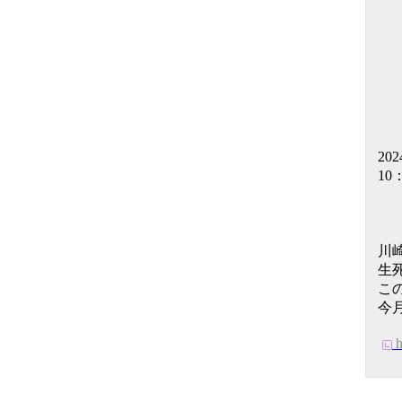
20
1
内
す
関
川
生
こ
今