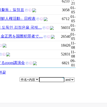
6233
21
01-
한인권활동」일정표
3058
05
01-
 北朝鮮人権活動」日程表
6712
05
01-
 도둑인 김정은을 국제…
56031
05
01-
 金正恩を国際犯罪者で…
26540
05
11-
18426
08
11-
52831
08
09-
するzoom講演会
6821
01
맨끝