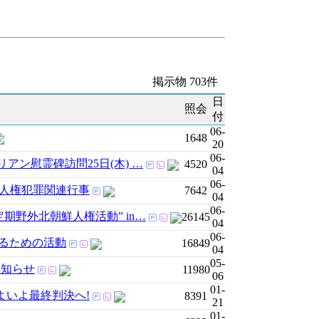
掲示物 703件
日
照会
付
06-
1648
20
06-
リアン慰霊碑訪問25日(木) …
4520
04
06-
火)人権犯罪関連行事
7642
04
06-
日定期野外北朝鮮人権活動” in…
26145
04
06-
するための活動
16849
04
05-
お知らせ
11980
06
01-
 いよいよ最終判決へ!
8391
21
01-