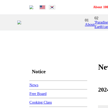
About 100
02
01
'Paradis
About
Earth'ca
Ne
Notice
News
20
Free Board
Cooking Class