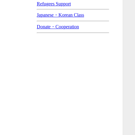
Refugees Support
Japanese・Korean Class
Donate・Cooperation