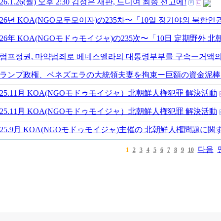
026.1.26(월) 오후 2:30 김정은 재판, 드디여 최종 선고에!
026년 KOA(NGO모두모이자)の235차〜「10일 정기야외 북
026年 KOA(NGOモドゥモイジャ)の235次〜「10日 定期野外
럼프정권, 마약범죄로 베네스엘라의 대통령부부를 구속ー거액의
ランプ政権、ベネズエラの大統領夫妻を拘束ー巨額の資金泥棒
025.11月 KOA(NGOモドゥモイジャ）北朝鮮人権犯罪 解決活動
025.11月 KOA(NGOモドゥモイジャ）北朝鮮人権犯罪 解決活動
025.9月 KOA(NGOモドゥモイジャ)主催の 北朝鮮人権問題に関
다음
1
2
3
4
5
6
7
8
9
10