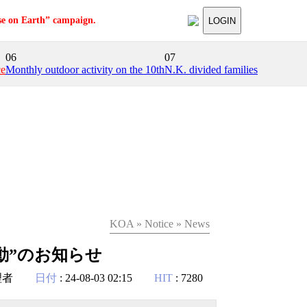
se on Earth” campaign.
LOGIN
06
07
ce
Monthly outdoor activity on the 10th
N.K. divided families
KOA » Notice » News
外活動”のお知らせ
理者
日付
: 24-08-03 02:15
HIT
: 7280