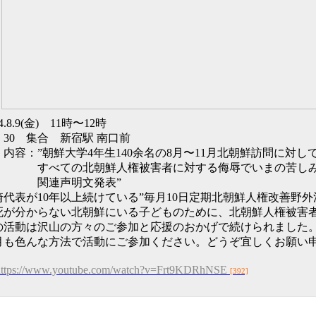
24.8.9(金) 11時〜12時
0：30 集合 新宿駅 南口前
容：”朝鮮大学4年生140余名の8月〜11月北朝鮮訪問に対し
べての北朝鮮人権被害者に対する侮辱でいまの苦しみに
連声明文発表”
崎代表が10年以上続けている”毎月10日定期北朝鮮人権改善野
死が分からない北朝鮮にいる子どものために、北朝鮮人権被害
の活動は沢山の方々のご参加と応援のおかげで続けられました
月も色んな方法で活動にご参加ください。どうぞ宜しくお願い
https://www.youtube.com/watch?v=Frt9KDRhNSE
[392]