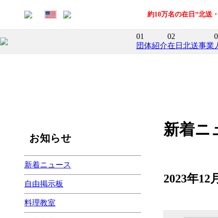
約10万名の在日“北
01
02
0
団体紹介
在日北送事業
新着ニ
お知らせ
新着ニュース
2023年
自由掲示板
料理教室