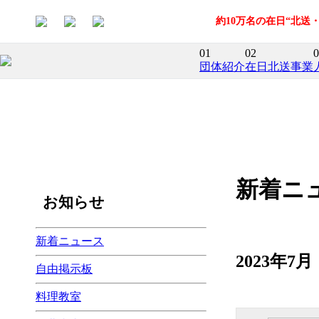
約10万名の在日“北
01
02
0
団体紹介
在日北送事業
新着ニ
お知らせ
新着ニュース
2023年
自由掲示板
料理教室