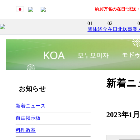
約10万名の在日“北
01
02
0
団体紹介
在日北送事業
新着ニ
お知らせ
新着ニュース
2023年
自由掲示板
料理教室