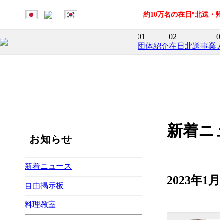
約10万名の在日“北送
01
02
0
団体紹介
在日北送事業
新着ニ
お知らせ
新着ニュース
2023年
自由掲示板
料理教室