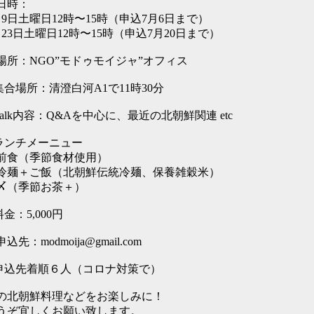
日時：
月9日土曜日12時〜15時（申込7月6日まで）
月23日土曜日12時〜15時（申込7月20日まで）
場所：NGO”モドゥモイジャ”オフィス
集合場所：清澄白河A1で11時30分
Talk内容：Q&Aを中心に、最近の北朝鮮関連 etc
ランチメーニュー
前食（季節食材使用）
冷麺＋ご飯（北朝鮮伝統冷麺、保養雑穀米）
〆（季節お茶＋）
料金：5,000円
込先：modmoija@gmail.com
申込先着順６人（コロナ対策で）
の北朝鮮料理などをお楽しみに！
うぞ宜しくお願い致します。