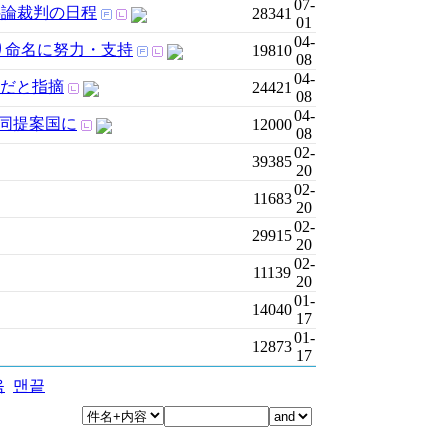
07-
弁論裁判の日程
28341
01
04-
り命名に努力・支持
19810
08
04-
要だと指摘
24421
08
04-
共同提案国に
12000
08
02-
39385
20
02-
11683
20
02-
29915
20
02-
11139
20
01-
14040
17
01-
12873
17
음
맨끝