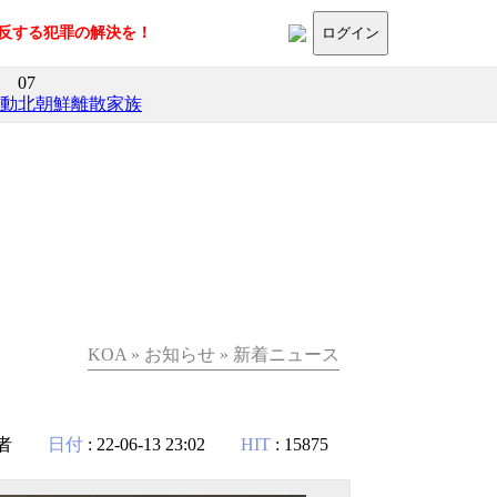
に反する犯罪の解決を！
ログイン
07
活動
北朝鮮離散家族
KOA » お知らせ » 新着ニュース
者
日付
: 22-06-13 23:02
HIT
: 15875