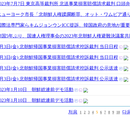
2023年7月7日 東京高等裁判所 北送事業損害賠償請求裁判 口頭
ニューヨーク市長「北朝鮮人権蹂躙断罪、オット・ワムビア通
国際法専門家らキムジョンウンICC提訴、韓国政府の意地が重
韓国5年ぶり、国連人権理事会の2023年北朝鮮人権避難決議案
3月3日(金) 北朝鮮帰国事業損害賠償請求控訴裁判 当日日程
3月3日(金) 北朝鮮帰国事業損害賠償請求控訴裁判 当日日程
3月3日(金) 北朝鮮帰国事業損害賠償請求控訴裁判 公示送達
3月3日(金) 北朝鮮帰国事業損害賠償請求控訴裁判 公示送達
2023年1月10日 朝鮮総連前デモ活動
2023年1月10日 朝鮮総連前デモ活動
처음
다
1
2
3
4
5
6
7
8
9
10