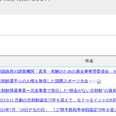
件名
韓国政府の調査機関「真実・和解のための過去事整理委員会」
北朝鮮選手らの人権を無視した国際スポーツ大会
北朝鮮帰還事業ー北送事業で宣伝した”税金がない北朝鮮”の真
2023.9.11 悲劇の北朝鮮誕生75年を迎えて、モドゥモイジャの
2023年7月「10日デモの日」 7.27韓半島戦争休戦協定70年を迎