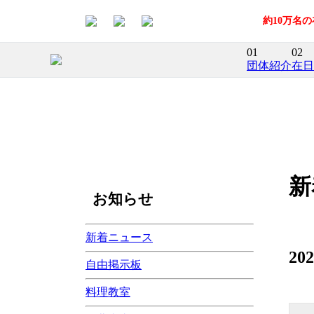
約10万名
01
02
団体紹介
在日
新
お知らせ
新着ニュース
2
自由掲示板
料理教室