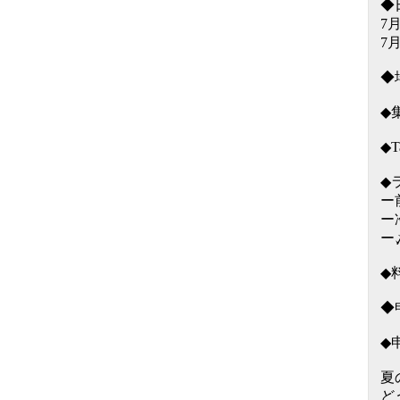
◆
7
7
◆
◆
◆
◆
ー
ー
ー
◆
◆申
◆
夏
ど