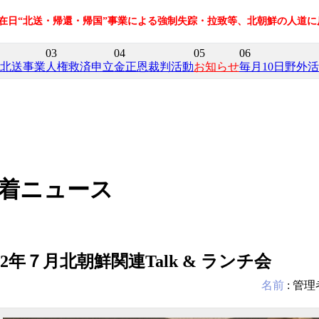
の在日“北送・帰還・帰国”事業による強制失踪・拉致等、北朝鮮の人道
03
04
05
06
北送事業
人権救済申立
金正恩裁判活動
お知らせ
毎月10日野外
着ニュース
022年７月北朝鮮関連Talk & ランチ会
名前
:
管理