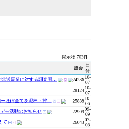
掲示物 703件
日
照会
付
10-
が北送事業に対する調査開…
24286
07
10-
28124
07
10-
相ーほぼ全てを泥棒・搾…
25838
06
09-
9月デモ活動のお知らせ
22909
09
07-
えて
26043
08