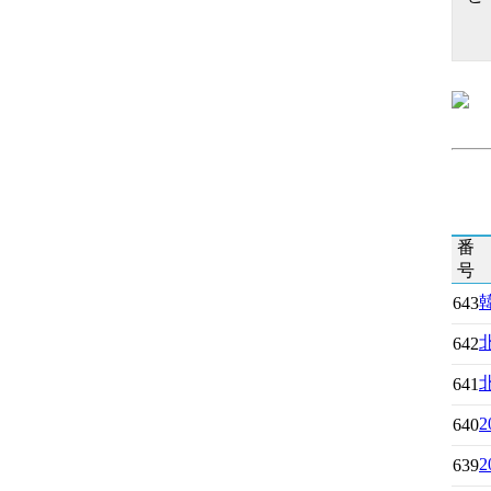
番
号
643
642
641
640
639