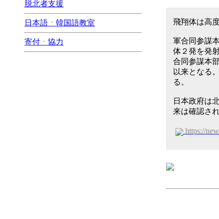
脱北者支援
飛翔体は高
日本語ㆍ韓国語教室
軍合同参謀本
寄付ㆍ協力
体２発を発
合同参謀本
以来となる
る。
日本政府は
来は確認さ
https://ne