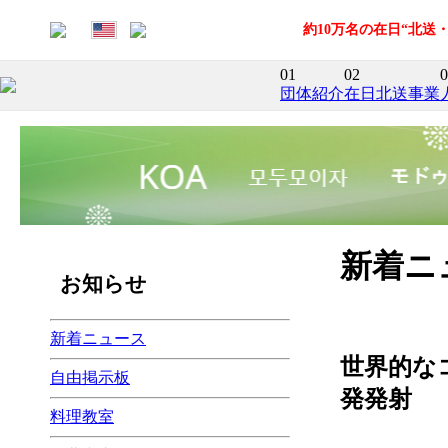
約10万名の在日“北
01
02
0
団体紹介
在日北送事業
新着ニ
お知らせ
新着ニュース
世界的な
自由掲示板
発発射
料理教室