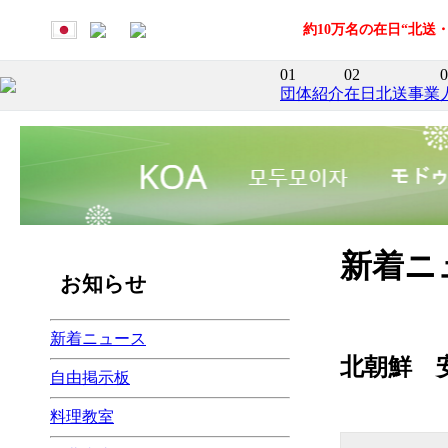
約10万名の在日“北
01
02
0
団体紹介
在日北送事業
新着ニ
お知らせ
新着ニュース
北朝鮮 
自由掲示板
料理教室