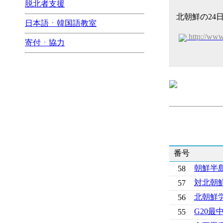
脱北者支援
北朝鮮の24
日本語ㆍ韓国語教室
http://ww
寄付ㆍ協力
番号
朝鮮半
58
対北朝
57
北朝鮮
56
G20
55