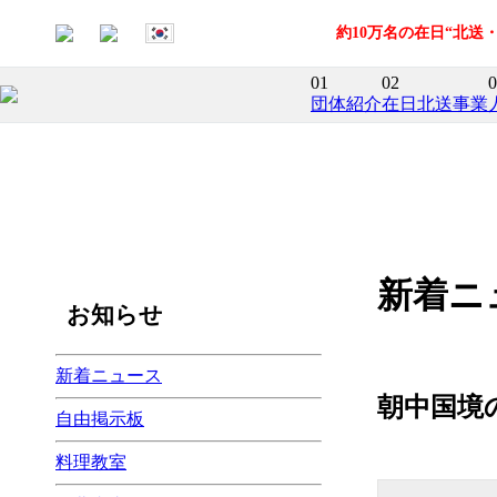
約10万名の在日“北
01
02
0
団体紹介
在日北送事業
新着ニ
お知らせ
新着ニュース
朝中国境
自由掲示板
料理教室