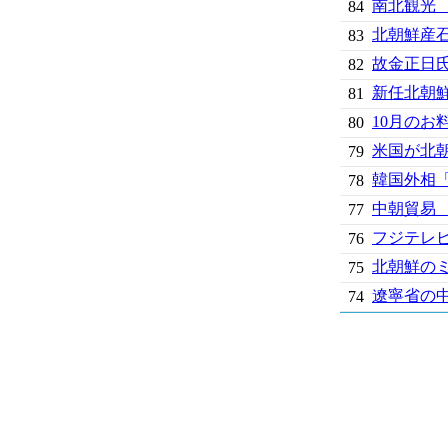
南北観光 
84
北朝鮮産
83
故金正日氏
82
新任北朝
81
10月のお
80
米国が北
79
韓国外相
78
中朝貿易
77
フジテレ
76
北朝鮮のミ
75
遼寧省の
74