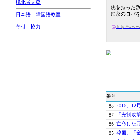
脱北者支援
銃を持った
民家のロバ
日本語ㆍ韓国語教室
http://w
寄付ㆍ協力
番号
2016、
88
「先制攻
87
亡命した
86
韓国、「
85