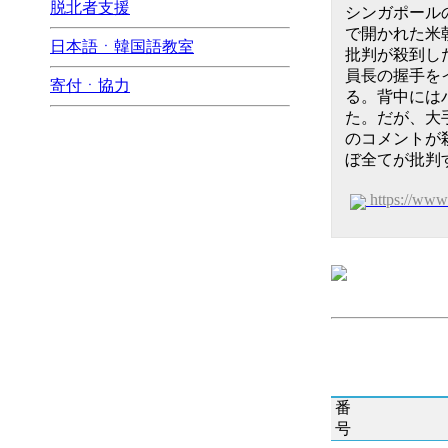
脱北者支援
シンガポール
で開かれた米
日本語ㆍ韓国語教室
批判が殺到し
員長の握手を
寄付ㆍ協力
る。背中には
た。だが、大
のコメントが
ぼ全てが批判
https://ww
番
号