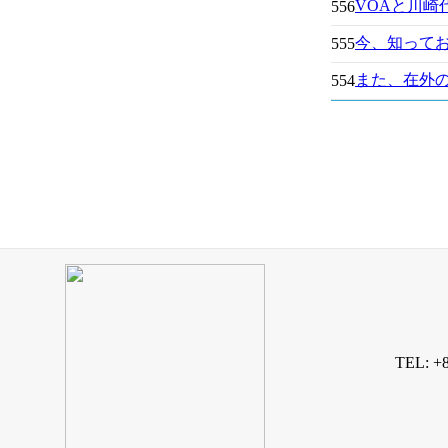
VOAと川崎
556
今、知って
555
また、在外
554
TEL: +