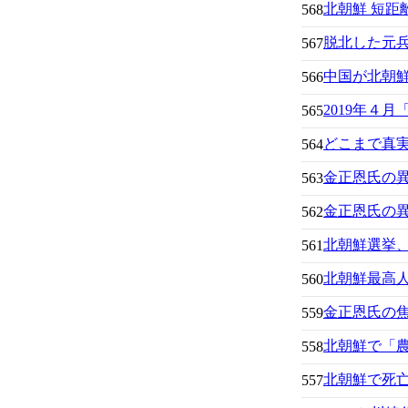
北朝鮮 短距
568
脱北した元
567
中国が北朝
566
2019年４
565
どこまで真
564
金正恩氏の
563
金正恩氏の
562
北朝鮮選挙、
561
北朝鮮最高
560
金正恩氏の焦
559
北朝鮮で「
558
北朝鮮で死
557