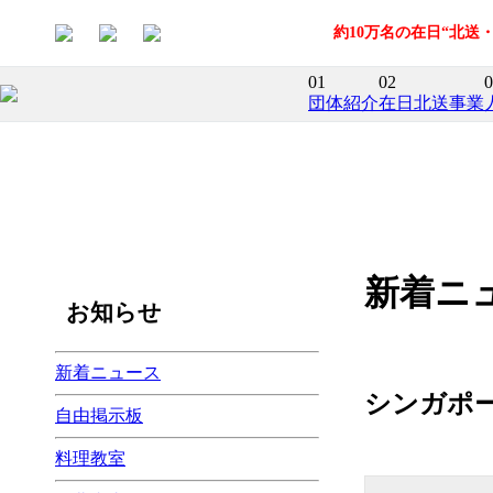
約10万名の在日“北
01
02
0
団体紹介
在日北送事業
新着ニ
お知らせ
新着ニュース
シンガポ
自由掲示板
料理教室