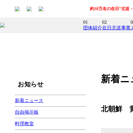
約10万名の在日“北
01
02
0
団体紹介
在日北送事業
新着ニ
お知らせ
新着ニュース
北朝鮮 
自由掲示板
料理教室