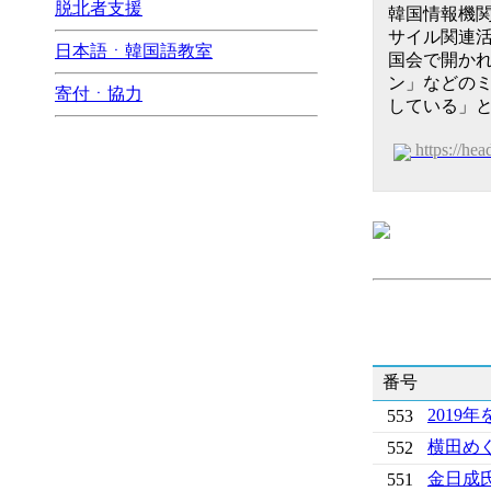
脱北者支援
韓国情報機関
サイル関連
日本語ㆍ韓国語教室
国会で開か
ン」などの
寄付ㆍ協力
している」
https://he
番号
2019
553
横田め
552
金日成
551