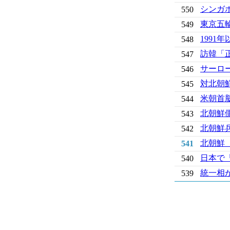
シンガ
550
東京五
549
199
548
訪韓「
547
サーロ
546
対北朝
545
米朝首
544
北朝鮮
543
北朝鮮
542
北朝鮮
541
日本で
540
統一相
539