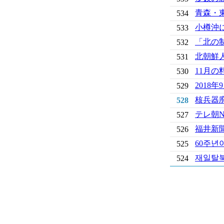
青森・
534
小樽沖
533
「北の
532
北朝鮮
531
11月
530
2018
529
核兵器
528
テレ朝
527
福井新
526
60주년
525
재일탈북
524