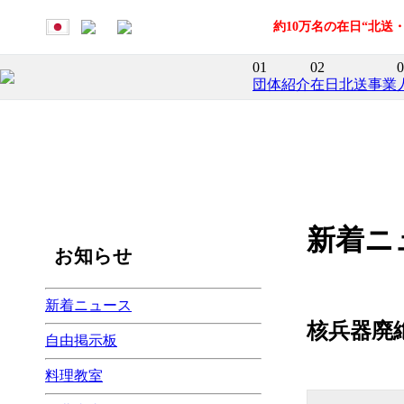
約10万名の在日“北
01
02
0
団体紹介
在日北送事業
新着ニ
お知らせ
新着ニュース
核兵器廃
自由掲示板
料理教室