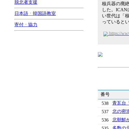
脱北者支援
核兵器の廃絶
した。ICA
日本語ㆍ韓国語教室
い世代は「核
っていると
寄付ㆍ協力
https://w
番号
青瓦台
538
北の密
537
北朝鮮
536
多数の
535