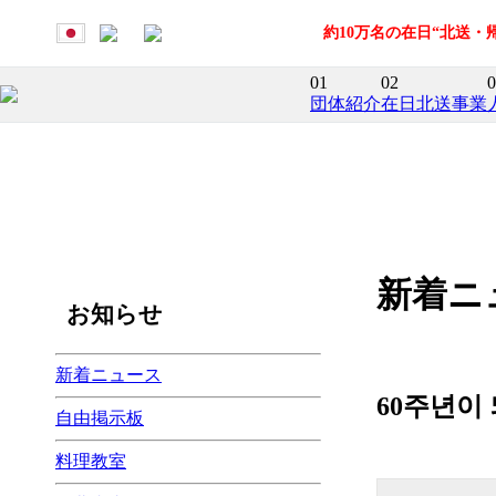
約10万名の在日“北送
01
02
0
団体紹介
在日北送事業
新着ニ
お知らせ
新着ニュース
60주년이 
自由掲示板
料理教室