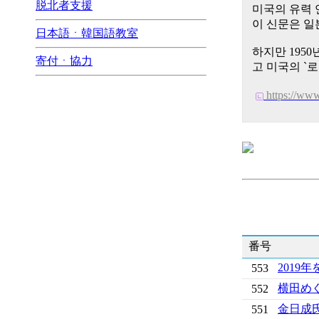
脱北者支援
미국의 유력 
이 신문은 일
日本語ㆍ韓国語教室
하지만 195
寄付ㆍ協力
고 미국의 `
https://ww
番号
2019
553
横田め
552
金日成
551