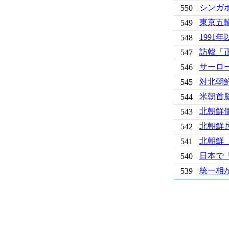
シンガ
550
東京五
549
199
548
訪韓「
547
サーロ
546
対北朝
545
米朝首
544
北朝鮮
543
北朝鮮
542
北朝鮮
541
日本で
540
統一相
539