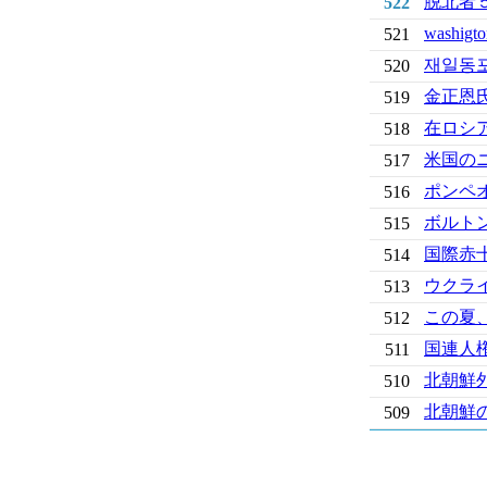
脱北者
522
wash
521
재일동포
520
金正恩
519
在ロシ
518
米国の
517
ポンペ
516
ボルト
515
国際赤
514
ウクラ
513
この夏
512
国連人
511
北朝鮮
510
北朝鮮
509