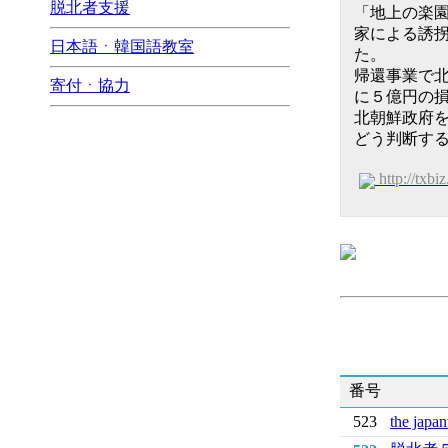
脱北者支援
「地上の楽園
家による誘
日本語ㆍ韓国語教室
た。
帰還事業で
寄付ㆍ協力
に５億円の
北朝鮮政府
どう判断す
http://txb
番号
523
the jap