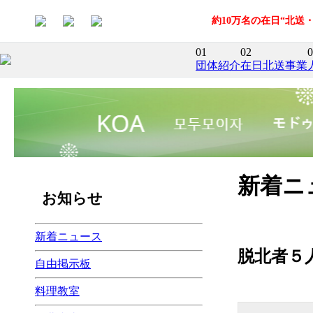
約10万名の在日“北
01
02
0
団体紹介
在日北送事業
新着ニ
お知らせ
新着ニュース
脱北者５
自由掲示板
料理教室