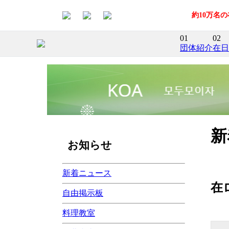
約10万名
01
02
団体紹介
在日
新
お知らせ
新着ニュース
在
自由掲示板
料理教室