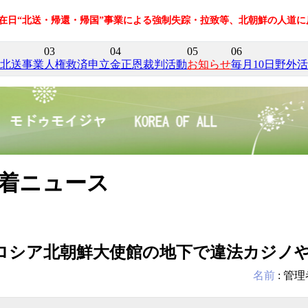
の在日“北送・帰還・帰国”事業による強制失踪・拉致等、北朝鮮の人道
03
04
05
06
北送事業
人権救済申立
金正恩裁判活動
お知らせ
毎月10日野外
着ニュース
ロシア北朝鮮大使館の地下で違法カジノ
名前
:
管理