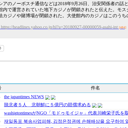
シアのノーボスチ通信などは2018年9月26日、治安関係者の
館内で運営されていた地下カジノが閉鎖されたと伝えた。モス
法カジノや賭博場が閉鎖された。大使館内のカジノはこのうち
https://headlines.yahoo.co.jp/hl?a=20180927-00000059-asahi-int
[484]
号
件名
3
the japantimes NEWS
脱北者５人 北朝鮮に５億円の賠償求める
2
washigtontimesがNGO「モドゥモイジャ」代表川崎栄子氏を
1
재일동포 북송사업피해, 김정은정권에 손해배상을 요구하여 
0