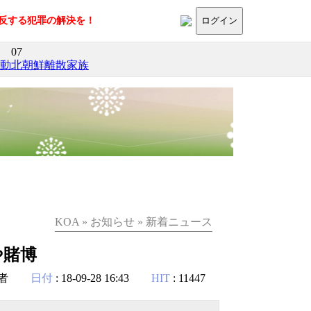
に反する犯罪の解決を！
ログイン
07
活動
北朝鮮離散家族
KOA » お知らせ » 新着ニュース
や賭博
者
日付
: 18-09-28 16:43
HIT
: 11447