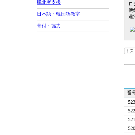
脱北者支援
ロ
使
日本語ㆍ韓国語教室
違
寄付ㆍ協力
番
52
52
52
52