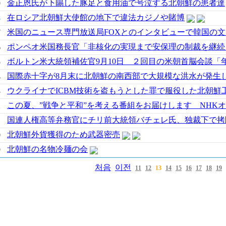
金正恩氏が下賜した豚足と食用油で号泣する北朝鮮の患者達
9
在ロシア北朝鮮大使館の地下で違法カジノや賭博
8
米国のニュース専門放送局FOXとのインタビューで韓国の
7
ポンペオ米国務長官「非核化の実現まで安保理の制裁を継続
6
ボルトン米大統領補佐官9月10日 ２回目の米朝首脳会談「
5
国際赤十字が8月末に北朝鮮の南西部で大規模な洪水が発生
4
ウクライナでICBM技術を盗もうとした罪で服役した北朝鮮
3
この夏、”戦争と平和”を考える番組をお届けします NHK
2
国連人権高等弁務官にチリ前大統領バチェレ氏、独裁下で拷
1
北朝鮮外貨獲得のため武器密売
0
北朝鮮の名物冷麺の会
9
처음
이전
11
12
13
14
15
16
17
18
19