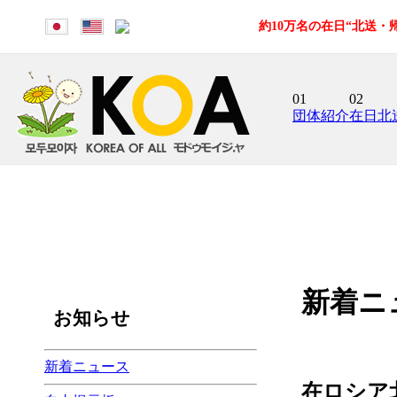
約10万名の在日“北送
01
02
団体紹介
在日北
新着ニ
お知らせ
新着ニュース
在ロシア