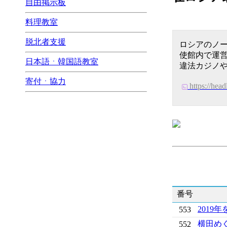
自由掲示板
料理教室
脱北者支援
ロシアのノー
使館内で運
日本語ㆍ韓国語教室
違法カジノ
寄付ㆍ協力
https://hea
番号
2019
553
横田め
552