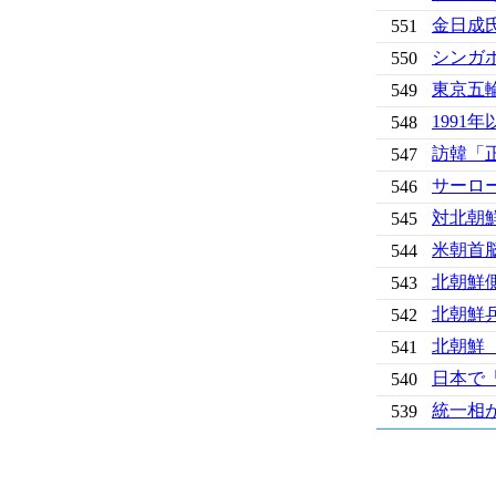
金日成
551
シンガ
550
東京五
549
199
548
訪韓「
547
サーロ
546
対北朝
545
米朝首
544
北朝鮮
543
北朝鮮
542
北朝鮮
541
日本で
540
統一相
539