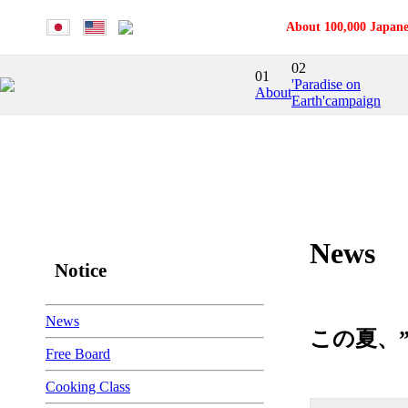
About 100,000 Japane
02
01
'Paradise on
About
Earth'campaign
News
Notice
News
この夏、
Free Board
Cooking Class