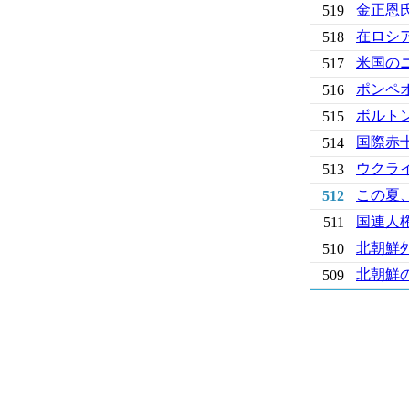
金正恩
519
在ロシ
518
米国の
517
ポンペ
516
ボルト
515
国際赤
514
ウクラ
513
この夏
512
国連人
511
北朝鮮
510
北朝鮮
509