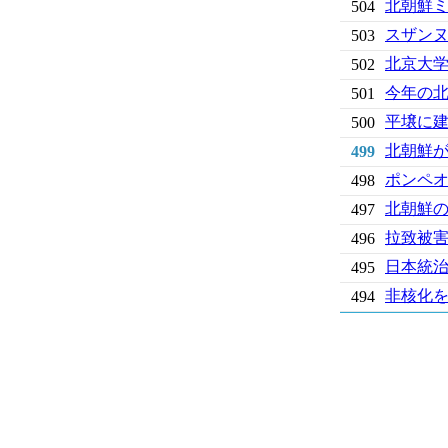
北朝鮮
504
スザン
503
北京大学
502
今年の
501
平壌に
500
北朝鮮
499
ポンペ
498
北朝鮮
497
拉致被
496
日本統
495
非核化
494