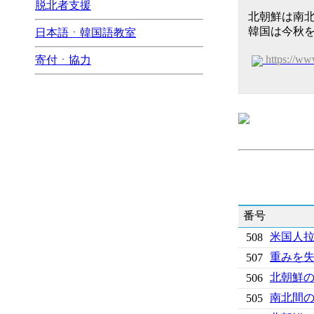
脱北者支援
北朝鮮は南
韓国は今秋
日本語ㆍ韓国語教室
https://w
寄付ㆍ協力
番号
米国人拉
508
重みを
507
北朝鮮
506
南北間の
505