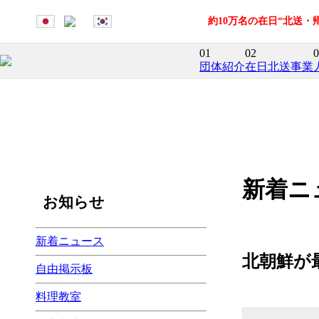
約10万名の在日“北送
01
02
0
団体紹介
在日北送事業
新着ニ
お知らせ
新着ニュース
北朝鮮が
自由掲示板
料理教室