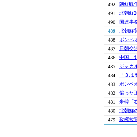
朝鮮戦
492
北朝鮮2
491
国連事
490
北朝鮮貿
489
ポンペ
488
日朝交
487
中国、
486
ジャカ
485
「３.
484
ポンペ
483
偏った
482
米韓「
481
北朝鮮
480
政権拉
479