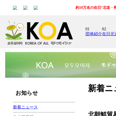
約10万名の在日“北送
01
02
団体紹介
在日北
新着ニ
お知らせ
新着ニュース
北朝鮮貿易