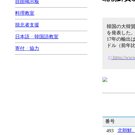
自由掲示板
料理教室
脱北者支援
韓国の大韓貿
を発表した
日本語ㆍ韓国語教室
17年の輸出は
ドル（前年比
寄付ㆍ協力
https://ww
番号
北朝鮮
493