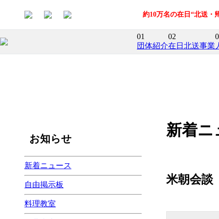
約10万名の在日“北送
01
02
0
団体紹介
在日北送事業
新着ニ
お知らせ
新着ニュース
米朝会談
自由掲示板
料理教室