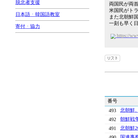
脱北者支援
両国民が両
米国民がト
日本語ㆍ韓国語教室
また北朝鮮
一刻も早く
寄付ㆍ協力
https://w
番号
北朝鮮
493
朝鮮戦
492
北朝鮮2
491
国連事
490