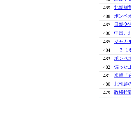
北朝鮮貿
489
ポンペ
488
日朝交
487
中国、
486
ジャカ
485
「３.
484
ポンペ
483
偏った
482
米韓「
481
北朝鮮
480
政権拉
479