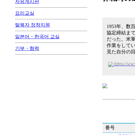
자유게시판
요리교실
탈북자 정착지원
1953年、
協定締結ま
일본어・한국어 교실
だった。米
作業をして
기부・협력
見た自分の
https://w
番号