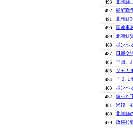
北朝鮮
493
朝鮮戦
492
北朝鮮2
491
国連事
490
北朝鮮貿
489
ポンペ
488
日朝交
487
中国、
486
ジャカ
485
「３.
484
ポンペ
483
偏った
482
米韓「
481
北朝鮮
480
政権拉
479