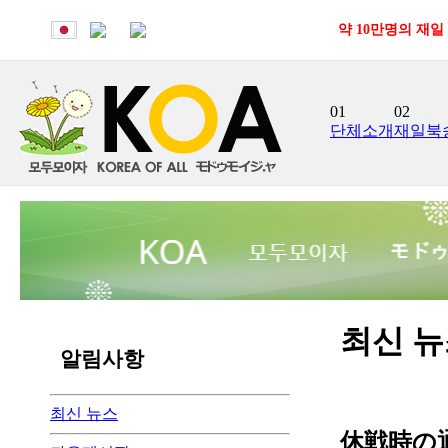
약 10만명의 재일
01
02
단체소개
재일북
최신 
알림사항
최신 뉴스
休戦時の